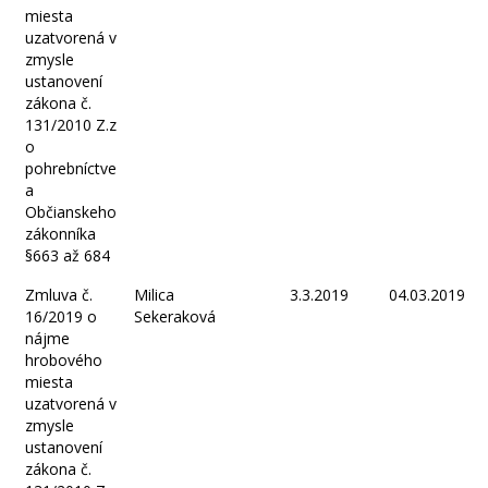
miesta
uzatvorená v
zmysle
ustanovení
zákona č.
131/2010 Z.z
o
pohrebníctve
a
Občianskeho
zákonníka
§663 až 684
Zmluva č.
Milica
3.3.2019
04.03.2019
16/2019 o
Sekeraková
nájme
hrobového
miesta
uzatvorená v
zmysle
ustanovení
zákona č.