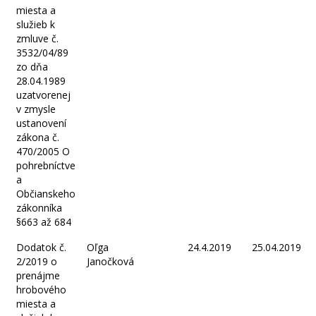
miesta a
služieb k
zmluve č.
3532/04/89
zo dňa
28.04.1989
uzatvorenej
v zmysle
ustanovení
zákona č.
470/2005 O
pohrebníctve
a
Občianskeho
zákonníka
§663 až 684
Dodatok č.
Oľga
24.4.2019
25.04.2019
2/2019 o
Janočková
prenájme
hrobového
miesta a