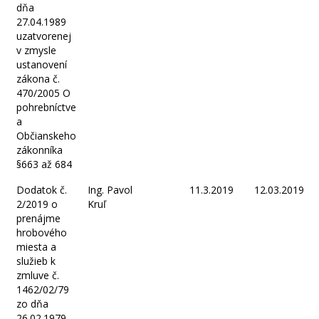
dňa
27.04.1989
uzatvorenej
v zmysle
ustanovení
zákona č.
470/2005 O
pohrebníctve
a
Občianskeho
zákonníka
§663 až 684
Dodatok č.
Ing. Pavol
11.3.2019
12.03.2019
2/2019 o
Kruľ
prenájme
hrobového
miesta a
služieb k
zmluve č.
1462/02/79
zo dňa
26.02.1979