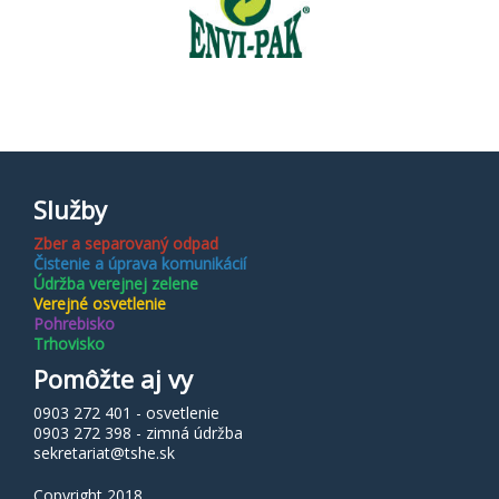
Služby
Zber a separovaný odpad
Čistenie a úprava komunikácií
Údržba verejnej zelene
Verejné osvetlenie
Pohrebisko
Trhovisko
Pomôžte aj vy
0903 272 401 - osvetlenie
0903 272 398 - zimná údržba
sekretariat@tshe.sk
Copyright 2018