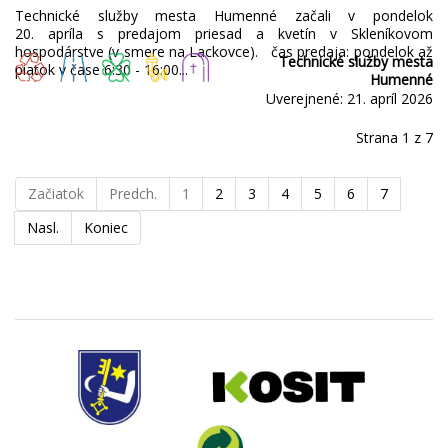
Technické služby mesta Humenné začali v pondelok
20. apríla s predajom priesad a kvetín v Skleníkovom
hospodárstve (v smere na Lackovce). čas predaja: pondelok až
Technické služby mesta
piatok v čase 6:30 - 16:00...
Humenné
Uverejnené: 21. apríl 2026
Strana 1 z 7
Začiatok
Predch.
1
2
3
4
5
6
7
Nasl.
Koniec