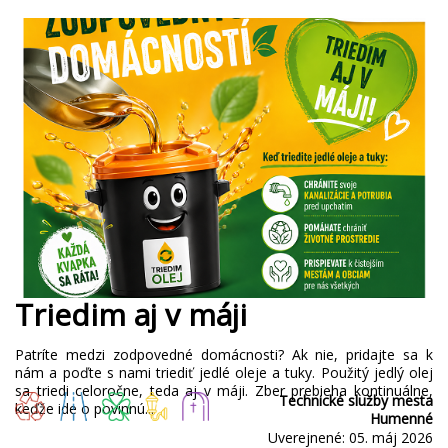
Triedim aj v máji
Patríte medzi zodpovedné domácnosti? Ak nie, pridajte sa k
nám a poďte s nami triediť jedlé oleje a tuky. Použitý jedlý olej
sa triedi celoročne, teda aj v máji. Zber prebieha kontinuálne,
Technické služby mesta
keďže ide o povinnú...
Humenné
Uverejnené: 05. máj 2026