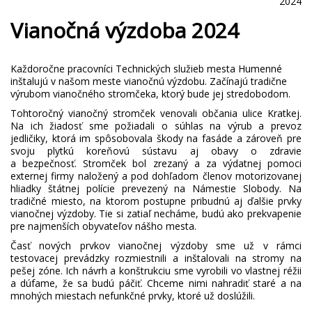
2024
Vianočná výzdoba 2024
Každoročne pracovníci Technických služieb mesta Humenné
inštalujú v našom meste vianočnú výzdobu. Začínajú tradične
výrubom vianočného stromčeka, ktorý bude jej stredobodom.
Tohtoročný vianočný stromček venovali občania ulice Kratkej.
Na ich žiadosť sme požiadali o súhlas na výrub a prevoz
jedličiky, ktorá im spôsobovala škody na fasáde a zároveň pre
svoju plytkú koreňovú sústavu aj obavy o zdravie
a bezpečnosť. Stromček bol zrezaný a za výdatnej pomoci
externej firmy naložený a pod dohľadom členov motorizovanej
hliadky štátnej polície prevezený na Námestie Slobody. Na
tradičné miesto, na ktorom postupne pribudnú aj ďalšie prvky
vianočnej výzdoby. Tie si zatiaľ necháme, budú ako prekvapenie
pre najmenších obyvateľov nášho mesta.
Časť nových prvkov vianočnej výzdoby sme už v rámci
testovacej prevádzky rozmiestnili a inštalovali na stromy na
pešej zóne. Ich návrh a konštrukciu sme vyrobili vo vlastnej réžii
a dúfame, že sa budú páčiť. Chceme nimi nahradiť staré a na
mnohých miestach nefunkčné prvky, ktoré už doslúžili.